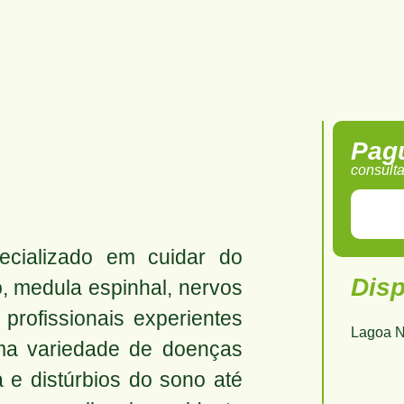
Pag
consult
cializado em cuidar do
Dis
, medula espinhal, nervos
rofissionais experientes
Lagoa 
uma variedade de doenças
 e distúrbios do sono até