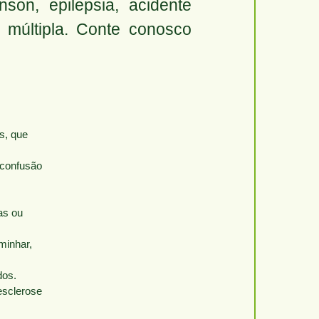
son, epilepsia, acidente
 múltipla. Conte conosco
s, que
 confusão
as ou
minhar,
dos.
esclerose